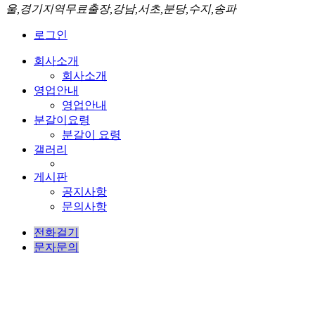
울,경기지역무료출장,강남,서초,분당,수지,송파
로그인
회사소개
회사소개
영업안내
영업안내
분갈이요령
분갈이 요령
갤러리
게시판
공지사항
문의사항
전화걸기
문자문의